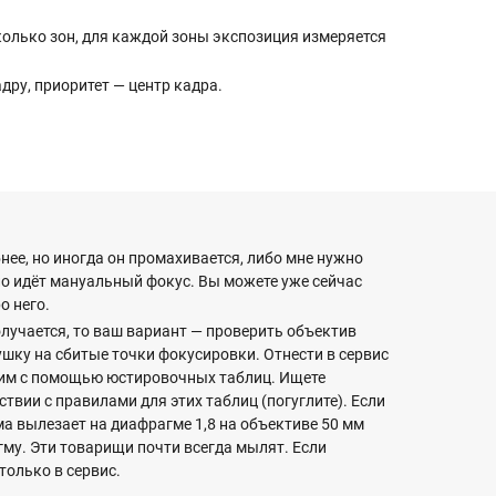
сколько зон, для каждой зоны экспозиция измеряется
дру, приоритет — центр кадра.
нее, но иногда он промахивается, либо мне нужно
ло идёт мануальный фокус. Вы можете уже сейчас
о него.
олучается, то ваш вариант — проверить объектив
ушку на сбитые точки фокусировки. Отнести в сервис
амим с помощью юстировочных таблиц. Ищете
ствии с правилами для этих таблиц (погуглите). Если
ема вылезает на диафрагме 1,8 на объективе 50 мм
гму. Эти товарищи почти всегда мылят. Если
только в сервис.