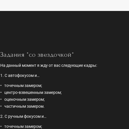
Задания *со звездочкой*
На данный момент я жду от вас следующие кадры:
1. С автофокусом и…
точечным замером;
центро-взвешенным замером;
оценочным замером;
частичным замером.
2. С ручным фокусом и…
точечным замером;