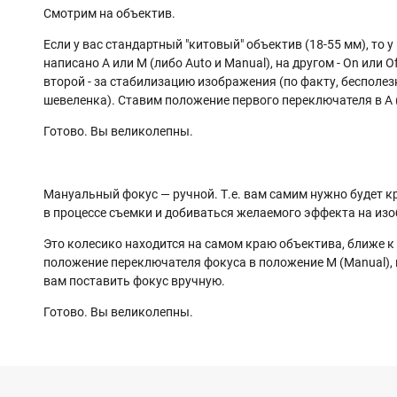
Смотрим на объектив.
Если у вас стандартный "китовый" объектив (18-55 мм), то у
написано А или М (либо Auto и Manual), на другом - On или
второй - за стабилизацию изображения (по факту, бесполезн
шевеленка). Ставим положение первого переключателя в А 
Готово. Вы великолепны.
Мануальный фокус — ручной. Т.е. вам самим нужно будет к
в процессе съемки и добиваться желаемого эффекта на из
Это колесико находится на самом краю объектива, ближе к л
положение переключателя фокуса в положение М (Manual), 
вам поставить фокус вручную.
Готово. Вы великолепны.