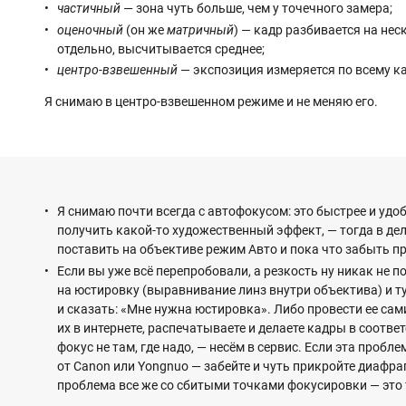
частичный
— зона чуть больше, чем у точечного замера;
оценочный
(он же
матричный
) — кадр разбивается на не
отдельно, высчитывается среднее;
центро-взвешенный
— экспозиция измеряется по всему ка
Я снимаю в центро-взвешенном режиме и не меняю его.
Я снимаю почти всегда с автофокусом: это быстрее и удоб
получить какой-то художественный эффект, — тогда в де
поставить на объективе режим Авто и пока что забыть пр
Если вы уже всё перепробовали, а резкость ну никак не п
на юстировку (выравнивание линз внутри объектива) и т
и сказать: «Мне нужна юстировка». Либо провести ее с
их в интернете, распечатываете и делаете кадры в соответ
фокус не там, где надо, — несём в сервис. Если эта пробл
от Canon или Yongnuo — забейте и чуть прикройте диафра
проблема все же со сбитыми точками фокусировки — это 