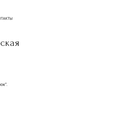
НТАКТЫ
еская
ок".